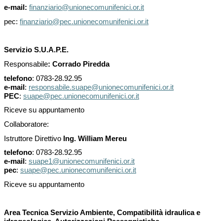
e-mail:
finanziario@unionecomunifenici.or.it
pec:
finanziario@pec.unionecomunifenici.or.it
Servizio S.U.A.P.E.
Responsabile
: Corrado Piredda
telefono
: 0783-28.92.95
e-mail
:
responsabile.suape@unionecomunifenici.or.it
PEC
:
suape@pec.unionecomunifenici.or.it
Riceve su appuntamento
Collaboratore:
Istruttore Direttivo
Ing. William Mereu
telefono
: 0783-28.92.95
e-mail
:
suape1@unionecomunifenici.or.it
pec
:
suape@pec.unionecomunifenici.or.it
Riceve su appuntamento
Area Tecnica Servizio Ambiente, Compatibilità idraulica e