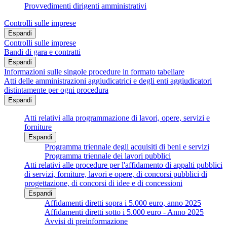
Provvedimenti dirigenti amministrativi
Controlli sulle imprese
Espandi
Controlli sulle imprese
Bandi di gara e contratti
Espandi
Informazioni sulle singole procedure in formato tabellare
Atti delle amministrazioni aggiudicatrici e degli enti aggiudicatori
distintamente per ogni procedura
Espandi
Atti relativi alla programmazione di lavori, opere, servizi e
forniture
Espandi
Programma triennale degli acquisiti di beni e servizi
Programma triennale dei lavori pubblici
Atti relativi alle procedure per l'affidamento di appalti pubblici
di servizi, forniture, lavori e opere, di concorsi pubblici di
progettazione, di concorsi di idee e di concessioni
Espandi
Affidamenti diretti sopra i 5.000 euro, anno 2025
Affidamenti diretti sotto i 5.000 euro - Anno 2025
Avvisi di preinformazione