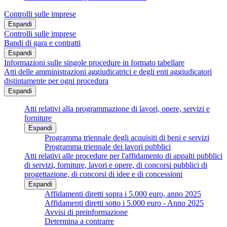
Controlli sulle imprese
Espandi
Controlli sulle imprese
Bandi di gara e contratti
Espandi
Informazioni sulle singole procedure in formato tabellare
Atti delle amministrazioni aggiudicatrici e degli enti aggiudicatori
distintamente per ogni procedura
Espandi
Atti relativi alla programmazione di lavori, opere, servizi e
forniture
Espandi
Programma triennale degli acquisiti di beni e servizi
Programma triennale dei lavori pubblici
Atti relativi alle procedure per l'affidamento di appalti pubblici
di servizi, forniture, lavori e opere, di concorsi pubblici di
progettazione, di concorsi di idee e di concessioni
Espandi
Affidamenti diretti sopra i 5.000 euro, anno 2025
Affidamenti diretti sotto i 5.000 euro - Anno 2025
Avvisi di preinformazione
Determina a contrarre