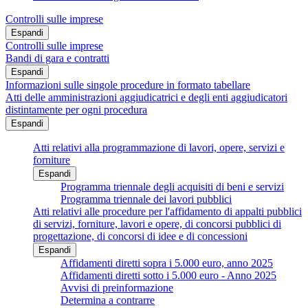
Controlli sulle imprese
Espandi
Controlli sulle imprese
Bandi di gara e contratti
Espandi
Informazioni sulle singole procedure in formato tabellare
Atti delle amministrazioni aggiudicatrici e degli enti aggiudicatori
distintamente per ogni procedura
Espandi
Atti relativi alla programmazione di lavori, opere, servizi e
forniture
Espandi
Programma triennale degli acquisiti di beni e servizi
Programma triennale dei lavori pubblici
Atti relativi alle procedure per l'affidamento di appalti pubblici
di servizi, forniture, lavori e opere, di concorsi pubblici di
progettazione, di concorsi di idee e di concessioni
Espandi
Affidamenti diretti sopra i 5.000 euro, anno 2025
Affidamenti diretti sotto i 5.000 euro - Anno 2025
Avvisi di preinformazione
Determina a contrarre