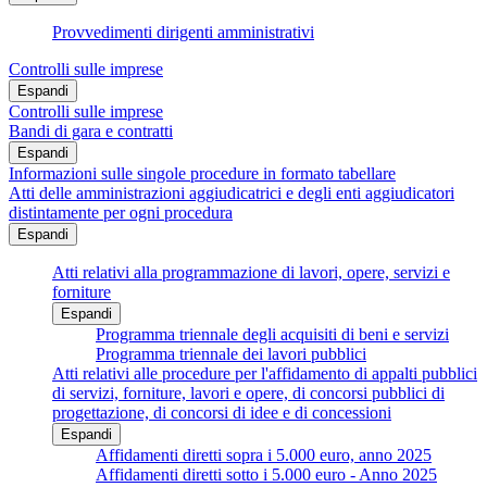
Provvedimenti dirigenti amministrativi
Controlli sulle imprese
Espandi
Controlli sulle imprese
Bandi di gara e contratti
Espandi
Informazioni sulle singole procedure in formato tabellare
Atti delle amministrazioni aggiudicatrici e degli enti aggiudicatori
distintamente per ogni procedura
Espandi
Atti relativi alla programmazione di lavori, opere, servizi e
forniture
Espandi
Programma triennale degli acquisiti di beni e servizi
Programma triennale dei lavori pubblici
Atti relativi alle procedure per l'affidamento di appalti pubblici
di servizi, forniture, lavori e opere, di concorsi pubblici di
progettazione, di concorsi di idee e di concessioni
Espandi
Affidamenti diretti sopra i 5.000 euro, anno 2025
Affidamenti diretti sotto i 5.000 euro - Anno 2025