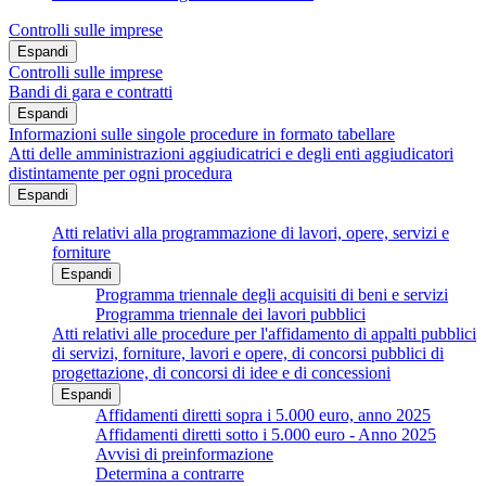
Controlli sulle imprese
Espandi
Controlli sulle imprese
Bandi di gara e contratti
Espandi
Informazioni sulle singole procedure in formato tabellare
Atti delle amministrazioni aggiudicatrici e degli enti aggiudicatori
distintamente per ogni procedura
Espandi
Atti relativi alla programmazione di lavori, opere, servizi e
forniture
Espandi
Programma triennale degli acquisiti di beni e servizi
Programma triennale dei lavori pubblici
Atti relativi alle procedure per l'affidamento di appalti pubblici
di servizi, forniture, lavori e opere, di concorsi pubblici di
progettazione, di concorsi di idee e di concessioni
Espandi
Affidamenti diretti sopra i 5.000 euro, anno 2025
Affidamenti diretti sotto i 5.000 euro - Anno 2025
Avvisi di preinformazione
Determina a contrarre