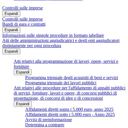
Controlli sulle imprese
Espandi
Controlli sulle imprese
Bandi di gara e contratti
Espandi
Informazioni sulle singole procedure in formato tabellare
Atti delle amministrazioni aggiudicatrici e degli enti aggiudicatori
distintamente per ogni procedura
Espandi
Atti relativi alla programmazione di lavori, opere, servizi e
forniture
Espandi
Programma triennale degli acquisiti di beni e servizi
Programma triennale dei lavori pubblici
Atti relativi alle procedure per l'affidamento di appalti pubblici
di servizi, forniture, lavori e opere, di concorsi pubblici di
progettazione, di concorsi di idee e di concessioni
Espandi
Affidamenti diretti sopra i 5.000 euro, anno 2025
Affidamenti diretti sotto i 5.000 euro - Anno 2025
Avvisi di preinformazione
Determina a contrarre