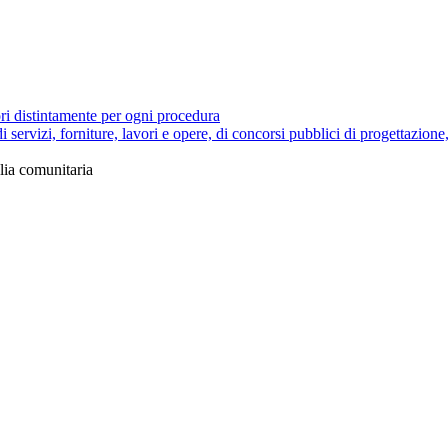
ori distintamente per ogni procedura
di servizi, forniture, lavori e opere, di concorsi pubblici di progettazione
glia comunitaria