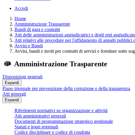
Accedi
Home
Amministrazione Trasparente
Bandi di gara e contratti
Atti delle amministrazioni aggiudicatrici e degli enti aggiudicat
Atti relativi alle procedure per l'affidamento di appalti pubblici 
Avvisi e Bandi
Avvisi, bandi e inviti per contratti di servizi e forniture sotto so
Amministrazione Trasparente
Disposizioni generali
Espandi
Piano triennale per prevenzione della corruzione e della trasparenza
Atti generali
Espandi
Riferimenti normativi su organizzazione e attività
Atti amministrativi generali
Documenti di programmazione strategico gestionale
Statuti e leggi regionali
Codice disciplinare e codice di condotta