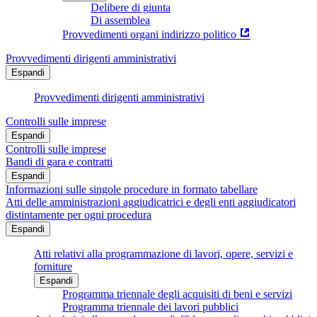
Delibere di giunta
Di assemblea
Provvedimenti organi indirizzo politico
Provvedimenti dirigenti amministrativi
Espandi
Provvedimenti dirigenti amministrativi
Controlli sulle imprese
Espandi
Controlli sulle imprese
Bandi di gara e contratti
Espandi
Informazioni sulle singole procedure in formato tabellare
Atti delle amministrazioni aggiudicatrici e degli enti aggiudicatori
distintamente per ogni procedura
Espandi
Atti relativi alla programmazione di lavori, opere, servizi e
forniture
Espandi
Programma triennale degli acquisiti di beni e servizi
Programma triennale dei lavori pubblici