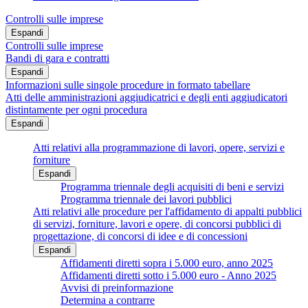
Controlli sulle imprese
Espandi
Controlli sulle imprese
Bandi di gara e contratti
Espandi
Informazioni sulle singole procedure in formato tabellare
Atti delle amministrazioni aggiudicatrici e degli enti aggiudicatori
distintamente per ogni procedura
Espandi
Atti relativi alla programmazione di lavori, opere, servizi e
forniture
Espandi
Programma triennale degli acquisiti di beni e servizi
Programma triennale dei lavori pubblici
Atti relativi alle procedure per l'affidamento di appalti pubblici
di servizi, forniture, lavori e opere, di concorsi pubblici di
progettazione, di concorsi di idee e di concessioni
Espandi
Affidamenti diretti sopra i 5.000 euro, anno 2025
Affidamenti diretti sotto i 5.000 euro - Anno 2025
Avvisi di preinformazione
Determina a contrarre