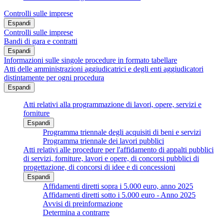
Controlli sulle imprese
Espandi
Controlli sulle imprese
Bandi di gara e contratti
Espandi
Informazioni sulle singole procedure in formato tabellare
Atti delle amministrazioni aggiudicatrici e degli enti aggiudicatori
distintamente per ogni procedura
Espandi
Atti relativi alla programmazione di lavori, opere, servizi e
forniture
Espandi
Programma triennale degli acquisiti di beni e servizi
Programma triennale dei lavori pubblici
Atti relativi alle procedure per l'affidamento di appalti pubblici
di servizi, forniture, lavori e opere, di concorsi pubblici di
progettazione, di concorsi di idee e di concessioni
Espandi
Affidamenti diretti sopra i 5.000 euro, anno 2025
Affidamenti diretti sotto i 5.000 euro - Anno 2025
Avvisi di preinformazione
Determina a contrarre