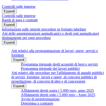
Controlli sulle imprese
Espandi
Controlli sulle imprese
Bandi di gara e contratti
Espandi
Informazioni sulle singole procedure in formato tabellare
Atti delle amministrazioni aggiudicatrici e degli enti aggiudicatori
distintamente per ogni procedura
Espandi
Atti relativi alla programmazione di lavori, opere, servizi e
forniture
Espandi
Programma triennale degli acquisiti di beni e servizi
Programma triennale dei lavori pubblici
Atti relativi alle procedure per l'affidamento di appalti pubblici
di servizi, forniture, lavori e opere, di concorsi pubblici di
progettazione, di concorsi di idee e di concessioni
Espandi
Affidamenti diretti sopra i 5.000 euro, anno 2025
Affidamenti diretti sotto i 5.000 euro - Anno 2025
Avvisi di preinformazione
Determina a contrarre